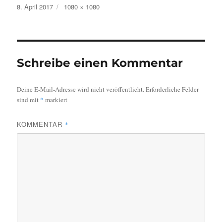
Veröffentlicht
Originalgröße
8. April 2017
1080 × 1080
am
Schreibe einen Kommentar
Deine E-Mail-Adresse wird nicht veröffentlicht.
Erforderliche Felder
sind mit
*
markiert
KOMMENTAR
*