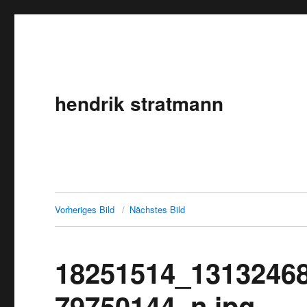
hendrik stratmann
Vorheriges Bild
Nächstes Bild
18251514_1313246
79750144_n.jpg