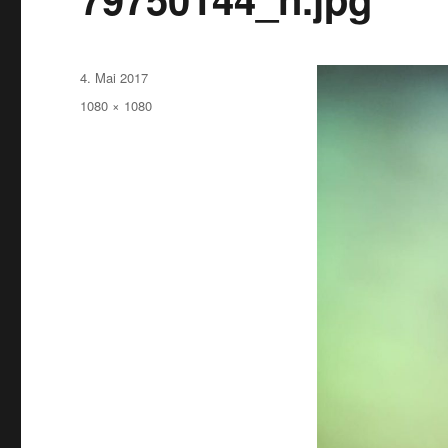
Veröffentlicht
4. Mai 2017
am
Originalgröße
1080 × 1080