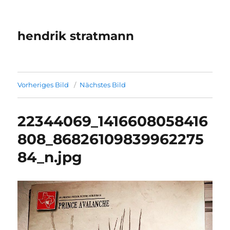
hendrik stratmann
Vorheriges Bild
Nächstes Bild
22344069_1416608058416
808_86826109839962275
84_n.jpg