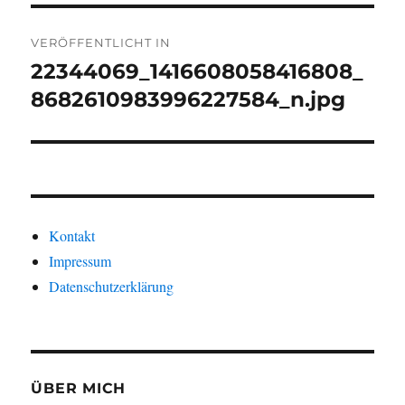
Beitragsnavigation
VERÖFFENTLICHT IN
22344069_1416608058416808_
8682610983996227584_n.jpg
Kontakt
Impressum
Datenschutzerklärung
ÜBER MICH