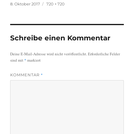
Veröffentlicht
Originalgröße
8. Oktober 2017
720 × 720
am
Schreibe einen Kommentar
Deine E-Mail-Adresse wird nicht veröffentlicht.
Erforderliche Felder
sind mit
*
markiert
*
KOMMENTAR