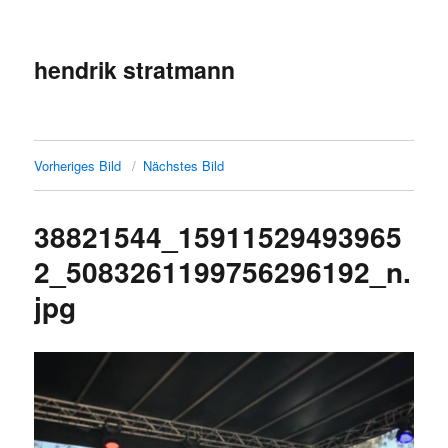
hendrik stratmann
Vorheriges Bild
Nächstes Bild
38821544_15911529493965
2_5083261199756296192_n.
jpg