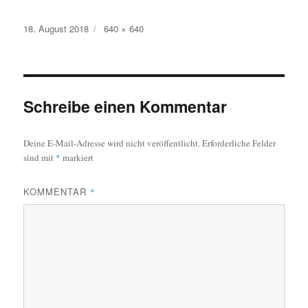
Veröffentlicht
Originalgröße
18. August 2018
640 × 640
am
Schreibe einen Kommentar
Deine E-Mail-Adresse wird nicht veröffentlicht.
Erforderliche Felder
sind mit
*
markiert
KOMMENTAR
*