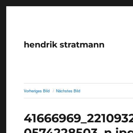
hendrik stratmann
Vorheriges Bild
Nächstes Bild
41666969_221093
0574228503_n.jp