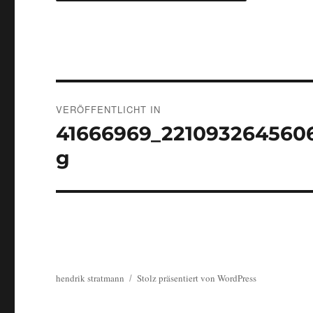
Beitragsnavigation
VERÖFFENTLICHT IN
41666969_221093264560
g
hendrik stratmann
Stolz präsentiert von WordPress