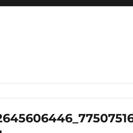
2645606446_7750751
g