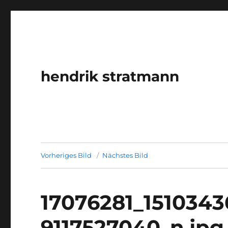
hendrik stratmann
Vorheriges Bild
Nächstes Bild
17076281_151034
9117527040_n.jpg