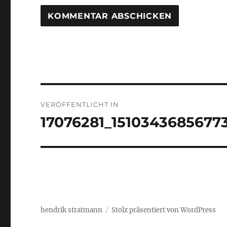
Beitragsnavigation
VERÖFFENTLICHT IN
17076281_1510343685677
hendrik stratmann
Stolz präsentiert von WordPress