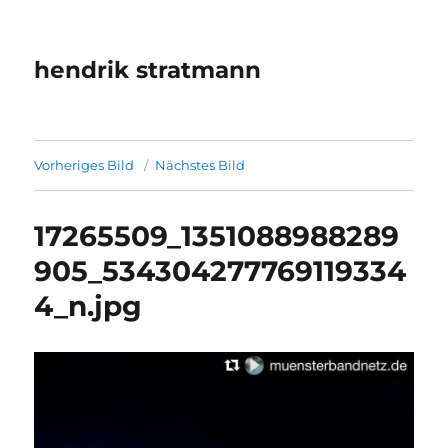
hendrik stratmann
Vorheriges Bild
Nächstes Bild
17265509_1351088988289
905_534304277769119334
4_n.jpg