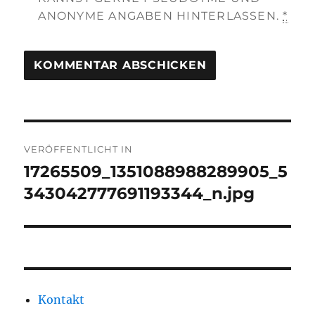
ANONYME ANGABEN HINTERLASSEN.
*
Beitragsnavigation
VERÖFFENTLICHT IN
17265509_1351088988289905_5
343042777691193344_n.jpg
Kontakt