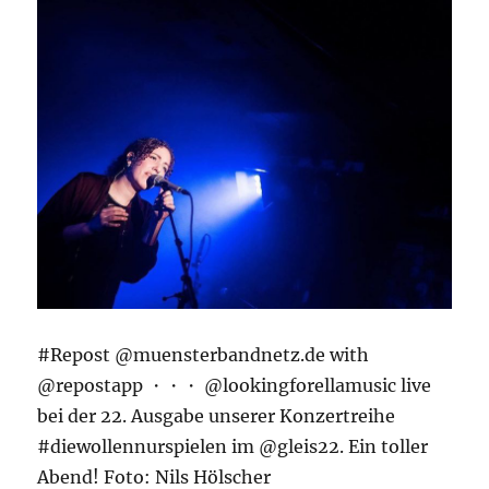
#Repost @muensterbandnetz.de with
@repostapp ・・・ @lookingforellamusic live
bei der 22. Ausgabe unserer Konzertreihe
#diewollennurspielen im @gleis22. Ein toller
Abend! Foto: Nils Hölscher