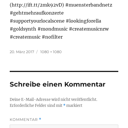
(http://ift.tt/2mk92vD) #muensterbandnetz
#gehtmehraufkonzerte
#supportyourlocalscene #lookingforella
#goldsynth #mondmusic #createmusicnrw
#createmusic #nofilter
Veröffentlicht
Originalgröße
20. März 2017
1080 × 1080
am
Schreibe einen Kommentar
Deine E-Mail-Adresse wird nicht veröffentlicht.
Erforderliche Felder sind mit
*
markiert
KOMMENTAR
*