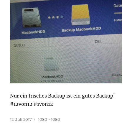
Nur ein frisches Backup ist ein gutes Backup!
#12von12 #1von12
Veröffentlicht
Originalgröße
12. Juli 2017
1080 × 1080
am