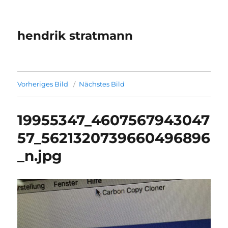
hendrik stratmann
Vorheriges Bild
Nächstes Bild
19955347_4607567943047
57_5621320739660496896
_n.jpg