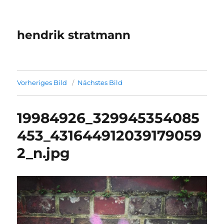
hendrik stratmann
Vorheriges Bild
Nächstes Bild
19984926_329945354085
453_431644912039179059
2_n.jpg