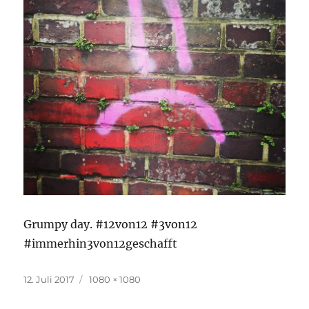
Grumpy day. #12von12 #3von12
#immerhin3von12geschafft
Veröffentlicht
Originalgröße
12. Juli 2017
1080 × 1080
am