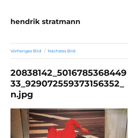
hendrik stratmann
Vorheriges Bild
Nächstes Bild
20838142_5016785368449
33_929072559373156352_
n.jpg