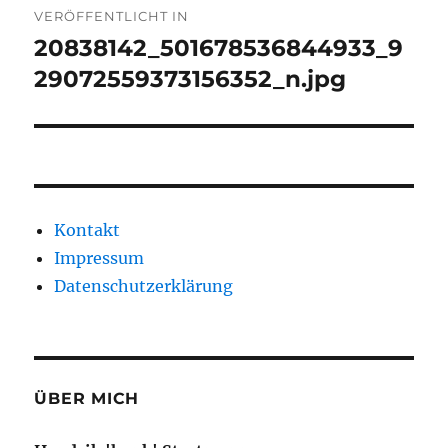
VERÖFFENTLICHT IN
20838142_501678536844933_9
29072559373156352_n.jpg
Kontakt
Impressum
Datenschutzerklärung
ÜBER MICH