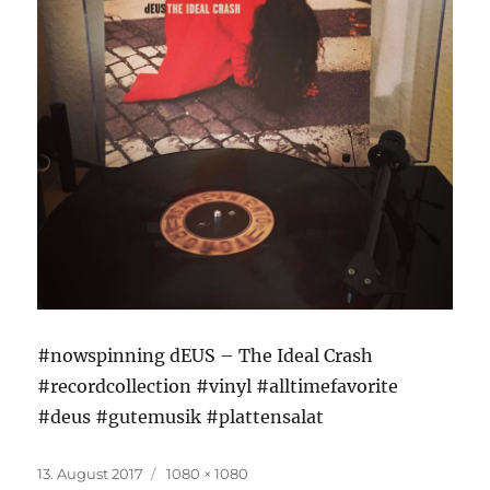
#nowspinning dEUS – The Ideal Crash
#recordcollection #vinyl #alltimefavorite
#deus #gutemusik #plattensalat
Veröffentlicht
Originalgröße
13. August 2017
1080 × 1080