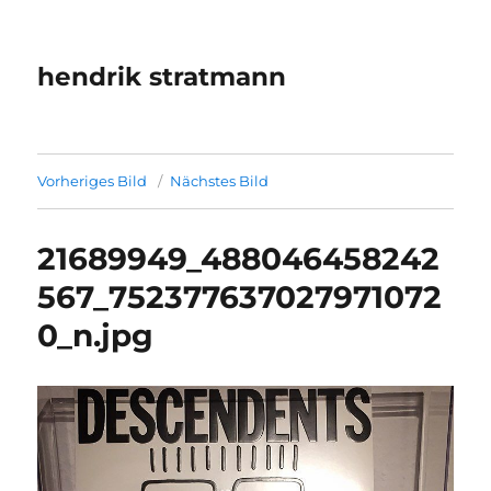
hendrik stratmann
Vorheriges Bild
Nächstes Bild
21689949_488046458242
567_752377637027971072
0_n.jpg