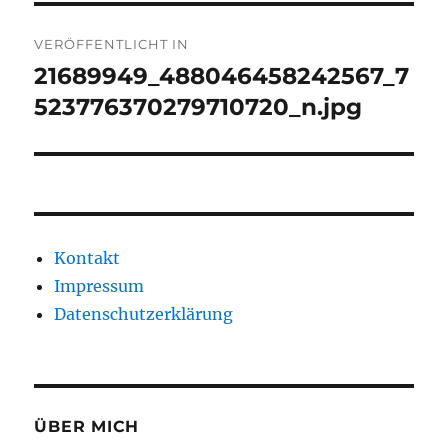
Beitragsnavigation
VERÖFFENTLICHT IN
21689949_488046458242567_7
523776370279710720_n.jpg
Kontakt
Impressum
Datenschutzerklärung
ÜBER MICH