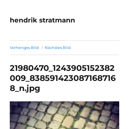
hendrik stratmann
Vorheriges Bild
Nächstes Bild
21980470_1243905152382
009_838591423087168716
8_n.jpg