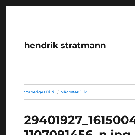
hendrik stratmann
Vorheriges Bild
Nächstes Bild
29401927_161500
1107091456_n.jpg