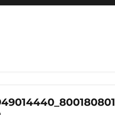
949014440_80018080
g