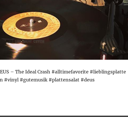
US – The Ideal Crash #alltimefavorite #lieblingsplatte
on #vinyl #gutemusik #plattensalat #deus