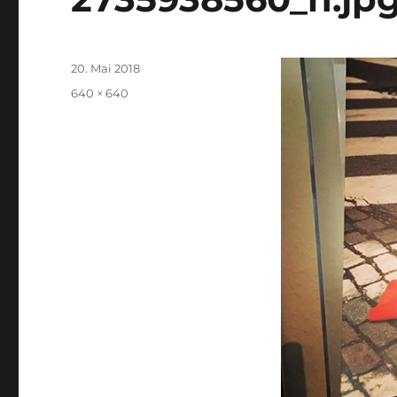
Veröffentlicht
20. Mai 2018
am
Originalgröße
640 × 640