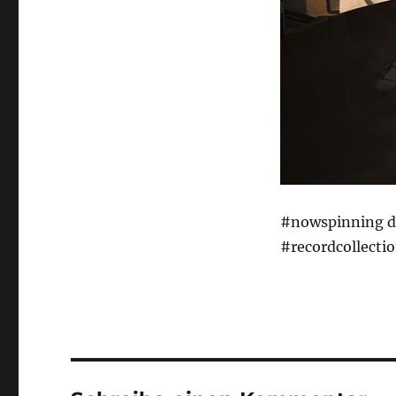
#nowspinning dE
#recordcollecti