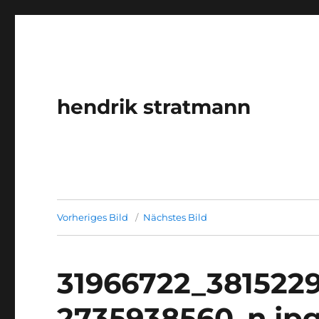
hendrik stratmann
Vorheriges Bild
Nächstes Bild
31966722_381522
2735938560_n.jp