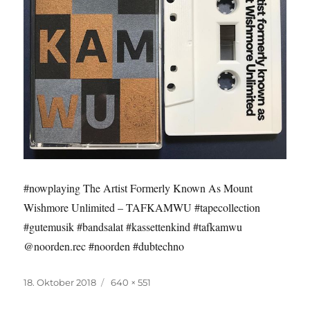
#nowplaying The Artist Formerly Known As Mount
Wishmore Unlimited – TAFKAMWU #tapecollection
#gutemusik #bandsalat #kassettenkind #tafkamwu
@noorden.rec #noorden #dubtechno
Veröffentlicht
Originalgröße
18. Oktober 2018
640 × 551
am