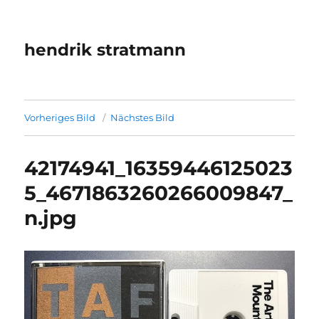
hendrik stratmann
Vorheriges Bild
Nächstes Bild
42174941_16359446125023
5_4671863260266009847_
n.jpg